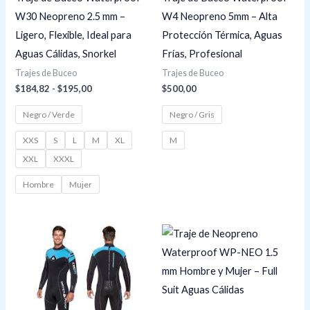
W30 Neopreno 2.5 mm –
W4 Neopreno 5mm – Alta
Ligero, Flexible, Ideal para
Protección Térmica, Aguas
Aguas Cálidas, Snorkel
Frías, Profesional
Trajes de Buceo
Trajes de Buceo
$
184,82
-
$
195,00
$
500,00
Negro / Verde
Negro / Gris
XXS
S
L
M
XL
M
XXL
XXXL
Hombre
Mujer