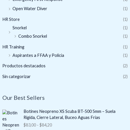
Open Water Diver
(1)
HR Store
(1)
Snorkel
(1)
Combo Snorkel
(1)
HR Training
(1)
Aspirantes a FFAA y Policía
(1)
Productos destacados
(2)
Sin categorizar
(2)
Our Best Sellers
R
Botines Neopreno XS Scuba BT-500 5mm – Suela
a
Rígida, Cierre Lateral, Buceo Aguas Frías
n
$
83,00
-
$
84,20
g