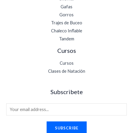
Gafas
Gorros
Trajes de Buceo
Chaleco Inflable
Tandem
Cursos
Cursos
Clases de Natación
Subscribete
E
m
a
SUBSCRIBE
i