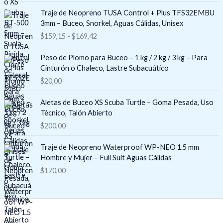
o
R
Traje de Neopreno TUSA Control + Plus TFS32EMBU
d
a
3mm – Buceo, Snorkel, Aguas Cálidas, Unisex
e
n
$
159,15
-
$
169,42
p
g
r
o
e
Peso de Plomo para Buceo – 1 kg / 2 kg / 3 kg – Para
d
c
Cinturón o Chaleco, Lastre Subacuático
e
i
$
20,00
p
o
r
s
e
Aletas de Buceo XS Scuba Turtle – Goma Pesada, Uso
:
c
Técnico, Talón Abierto
d
i
$
200,00
e
o
s
s
Traje de Neopreno Waterproof WP-NEO 1.5 mm
d
:
Hombre y Mujer – Full Suit Aguas Cálidas
e
d
$
170,00
$
e
8
s
3
d
,
e
0
$