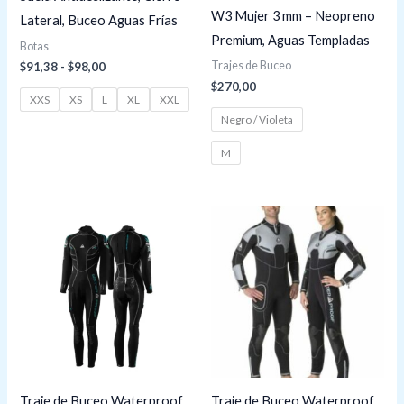
W3 Mujer 3 mm – Neopreno
Lateral, Buceo Aguas Frías
Premium, Aguas Templadas
Botas
Trajes de Buceo
$
91,38
-
$
98,00
$
270,00
XXS
XS
L
XL
XXL
Negro / Violeta
M
Rango
de
precios:
desde
$184,82
hasta
$195,00
Traje de Buceo Waterproof
Traje de Buceo Waterproof