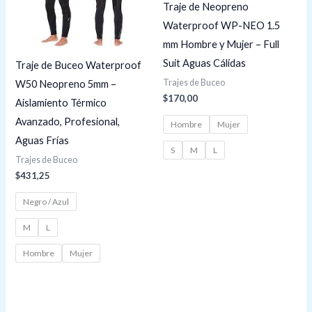
Traje de Neopreno
Waterproof WP-NEO 1.5
mm Hombre y Mujer – Full
Suit Aguas Cálidas
Traje de Buceo Waterproof
Trajes de Buceo
W50 Neopreno 5mm –
$
170,00
Aislamiento Térmico
Avanzado, Profesional,
Hombre
Mujer
Aguas Frías
S
M
L
Trajes de Buceo
$
431,25
Negro / Azul
M
L
Hombre
Mujer