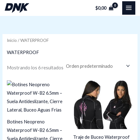
Ir
P
P
$
0,00
al
r
r
contenido
e
e
c
c
Inicio
/ WATERPROOF
i
i
o
o
WATERPROOF
Mostrando los 6 resultados
í
á
n
x
Rango
de
i
i
precios:
desde
$91,38
o
o
hasta
$98,00
Botines Neopreno
Waterproof W-B2 6.5mm –
Traje de Buceo Waterproof
Suela Antideslizante, Cierre