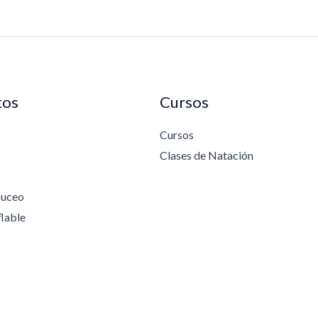
tos
Cursos
Cursos
Clases de Natación
Buceo
flable