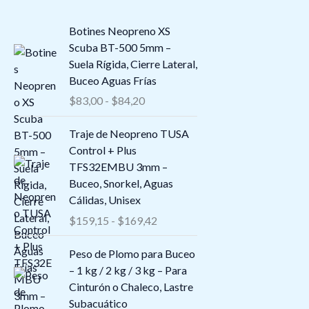
R
Botines Neopreno XS
a
Scuba BT-500 5mm –
n
Suela Rígida, Cierre Lateral,
g
Buceo Aguas Frías
o
$
83,00
-
$
84,20
d
e
R
Traje de Neopreno TUSA
p
a
Control + Plus
r
n
TFS32EMBU 3mm –
e
g
Buceo, Snorkel, Aguas
c
o
Cálidas, Unisex
i
d
$
159,15
-
$
169,42
o
e
s
p
Peso de Plomo para Buceo
:
r
– 1 kg / 2 kg / 3 kg – Para
d
e
Cinturón o Chaleco, Lastre
e
c
Subacuático
s
i