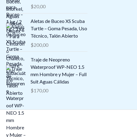
d
$
20,00
o
e
s
$
Aletas de Buceo XS Scuba
:
8
Turtle – Goma Pesada, Uso
d
3
Técnico, Talón Abierto
e
,
s
$
200,00
0
d
0
e
Traje de Neopreno
h
$
Waterproof WP-NEO 1.5
a
1
mm Hombre y Mujer – Full
s
5
Suit Aguas Cálidas
t
9
$
170,00
a
,
$
1
8
5
4
h
,
a
2
s