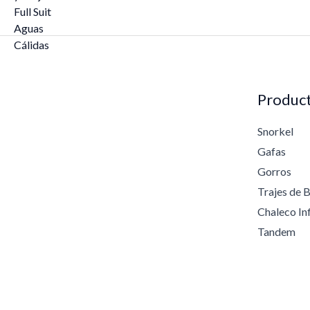
0
t
a
$
1
6
9
Produc
,
4
Snorkel
2
Gafas
Gorros
Trajes de 
Chaleco In
Tandem