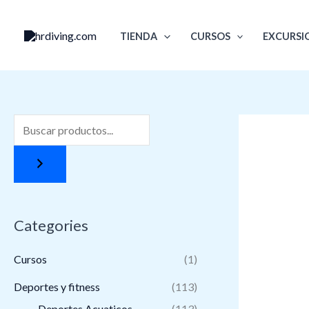
Ir
al
TIENDA
CURSOS
EXCURSI
contenido
Categories
Cursos
(1)
Deportes y fitness
(113)
Deportes Acuaticos
(113)