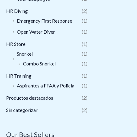
HR Diving
(2)
Emergency First Response
(1)
Open Water Diver
(1)
HR Store
(1)
Snorkel
(1)
Combo Snorkel
(1)
HR Training
(1)
Aspirantes a FFAA y Policía
(1)
Productos destacados
(2)
Sin categorizar
(2)
Our Best Sellers