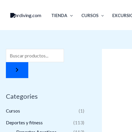
Ir
al
TIENDA
CURSOS
EXCURSI
contenido
Categories
Cursos
(1)
Deportes y fitness
(113)
Deportes Acuaticos
(113)