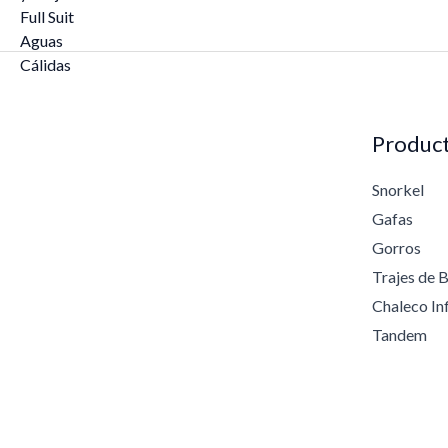
0
t
a
$
1
6
9
Produc
,
4
Snorkel
2
Gafas
Gorros
Trajes de 
Chaleco In
Tandem