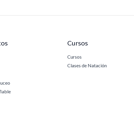
tos
Cursos
Cursos
Clases de Natación
Buceo
flable