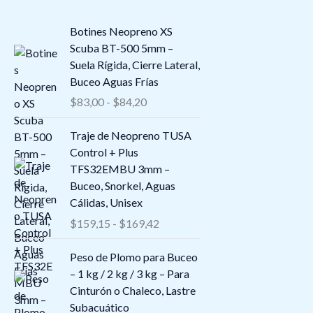
R
Botines Neopreno XS
a
Scuba BT-500 5mm –
n
Suela Rígida, Cierre Lateral,
g
Buceo Aguas Frías
o
$
83,00
-
$
84,20
d
e
R
Traje de Neopreno TUSA
p
a
Control + Plus
r
n
TFS32EMBU 3mm –
e
g
Buceo, Snorkel, Aguas
c
o
Cálidas, Unisex
i
d
$
159,15
-
$
169,42
o
e
s
p
Peso de Plomo para Buceo
:
r
– 1 kg / 2 kg / 3 kg – Para
d
e
Cinturón o Chaleco, Lastre
e
c
Subacuático
s
i