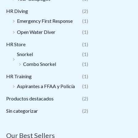
HR Diving
(2)
Emergency First Response
(1)
Open Water Diver
(1)
HR Store
(1)
Snorkel
(1)
Combo Snorkel
(1)
HR Training
(1)
Aspirantes a FFAA y Policía
(1)
Productos destacados
(2)
Sin categorizar
(2)
Our Best Sellers