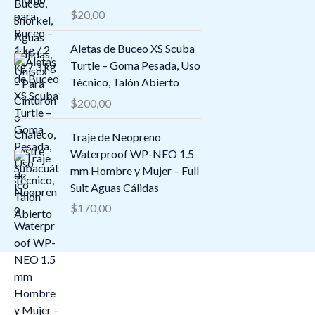
d
$
20,00
o
e
s
$
Aletas de Buceo XS Scuba
:
8
Turtle – Goma Pesada, Uso
d
3
Técnico, Talón Abierto
e
,
s
$
200,00
0
d
0
e
Traje de Neopreno
h
$
Waterproof WP-NEO 1.5
a
1
mm Hombre y Mujer – Full
s
5
Suit Aguas Cálidas
t
9
$
170,00
a
,
$
1
8
5
4
h
,
a
2
s