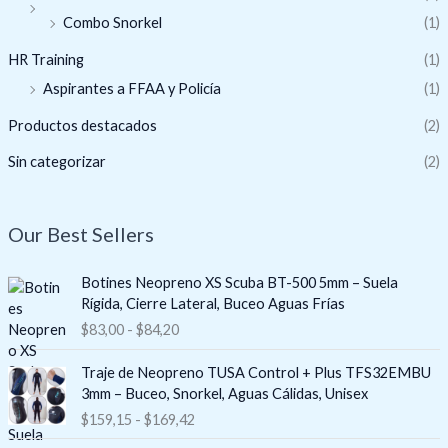
Combo Snorkel
(1)
HR Training
(1)
Aspirantes a FFAA y Policía
(1)
Productos destacados
(2)
Sin categorizar
(2)
Our Best Sellers
R
Botines Neopreno XS Scuba BT-500 5mm – Suela
a
Rígida, Cierre Lateral, Buceo Aguas Frías
n
$
83,00
-
$
84,20
g
o
R
Traje de Neopreno TUSA Control + Plus TFS32EMBU
d
a
3mm – Buceo, Snorkel, Aguas Cálidas, Unisex
e
n
$
159,15
-
$
169,42
p
g
r
o