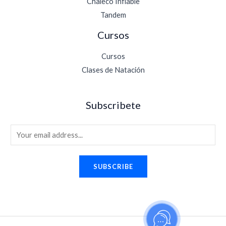
Chaleco Inflable
Tandem
Cursos
Cursos
Clases de Natación
Subscribete
E
m
a
SUBSCRIBE
i
l
*