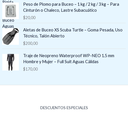
e
Peso de Plomo para Buceo – 1 kg / 2 kg / 3 kg – Para
d
c
Cinturón o Chaleco, Lastre Subacuático
e
i
$
20,00
p
o
r
s
e
Aletas de Buceo XS Scuba Turtle – Goma Pesada, Uso
:
c
Técnico, Talón Abierto
d
i
$
200,00
e
o
s
s
Traje de Neopreno Waterproof WP-NEO 1.5 mm
d
:
Hombre y Mujer – Full Suit Aguas Cálidas
e
d
$
170,00
$
e
8
s
3
d
,
e
0
$
0
1
h
5
DESCUENTOS ESPECIALES
a
9
s
,
t
1