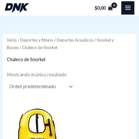
Ir
P
P
$
0,00
al
r
r
contenido
e
e
c
c
Inicio
/
Deportes y fitness
/
Deportes Acuaticos
/
Snorkel y
i
i
Buceo
/ Chaleco de Snorkel
o
o
Chaleco de Snorkel
í
á
Mostrando el único resultado
n
x
i
i
Rango
o
o
de
precios:
desde
$53,39
hasta
$56,47