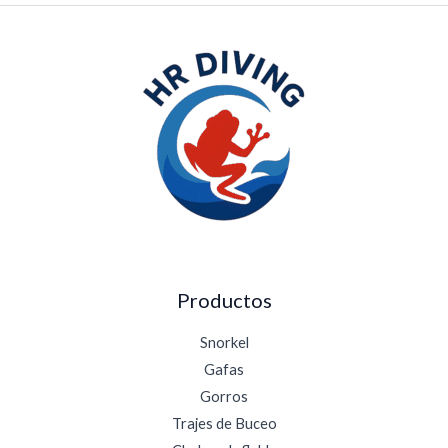
a
5
$
h
8
a
4
s
,
t
2
a
0
$
1
6
9
,
4
2
Productos
Snorkel
Gafas
Gorros
Trajes de Buceo