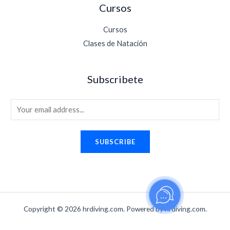
Cursos
Cursos
Clases de Natación
Subscribete
E
m
a
SUBSCRIBE
i
l
*
Copyright © 2026 hrdiving.com. Powered by hrdiving.com.