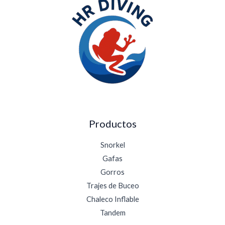
a
4
s
,
t
2
a
0
$
1
6
9
,
4
2
Productos
Snorkel
Gafas
Gorros
Trajes de Buceo
Chaleco Inflable
Tandem