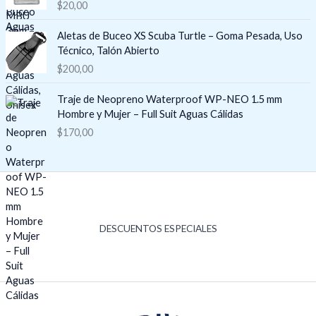
i
$
20,00
p
o
r
s
e
Aletas de Buceo XS Scuba Turtle – Goma Pesada, Uso
:
c
Técnico, Talón Abierto
d
i
$
200,00
e
o
s
s
Traje de Neopreno Waterproof WP-NEO 1.5 mm
d
:
Hombre y Mujer – Full Suit Aguas Cálidas
e
d
$
170,00
$
e
8
s
3
d
,
e
0
$
0
1
h
5
DESCUENTOS ESPECIALES
a
9
s
,
t
1
a
5
$
h
8