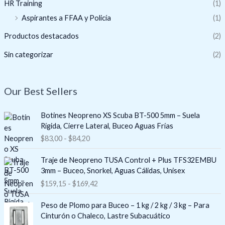
HR Training
(1)
Aspirantes a FFAA y Policía
(1)
Productos destacados
(2)
Sin categorizar
(2)
Our Best Sellers
R
Botines Neopreno XS Scuba BT-500 5mm – Suela
a
Rígida, Cierre Lateral, Buceo Aguas Frías
n
$
83,00
-
$
84,20
g
o
R
Traje de Neopreno TUSA Control + Plus TFS32EMBU
d
a
3mm – Buceo, Snorkel, Aguas Cálidas, Unisex
e
n
$
159,15
-
$
169,42
p
g
r
o
e
Peso de Plomo para Buceo – 1 kg / 2 kg / 3 kg – Para
d
c
Cinturón o Chaleco, Lastre Subacuático
e