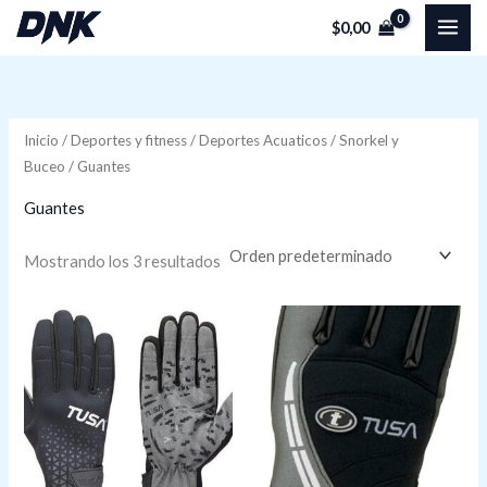
Ir
P
P
$
0,00
al
r
r
contenido
e
e
c
c
Inicio
/
Deportes y fitness
/
Deportes Acuaticos
/
Snorkel y
i
i
Buceo
/ Guantes
o
o
Guantes
í
á
Mostrando los 3 resultados
n
x
i
i
o
o