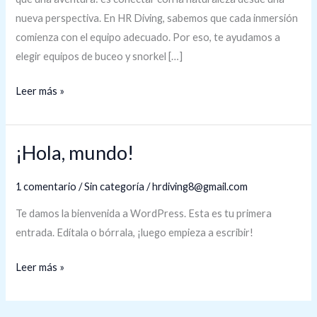
nueva perspectiva. En HR Diving, sabemos que cada inmersión
comienza con el equipo adecuado. Por eso, te ayudamos a
elegir equipos de buceo y snorkel […]
Leer más »
¡Hola, mundo!
¡Hola,
mundo!
1 comentario
/
Sin categoría
/
hrdiving8@gmail.com
Te damos la bienvenida a WordPress. Esta es tu primera
entrada. Edítala o bórrala, ¡luego empieza a escribir!
Leer más »