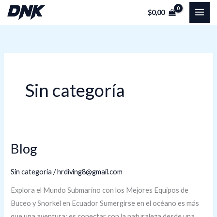
Ir
$
0,00
al
contenido
Sin categoría
Blog
Blog
Sin categoría
/
hrdiving8@gmail.com
Explora el Mundo Submarino con los Mejores Equipos de
Buceo y Snorkel en Ecuador Sumergirse en el océano es más
que una aventura: es conectar con la naturaleza desde una