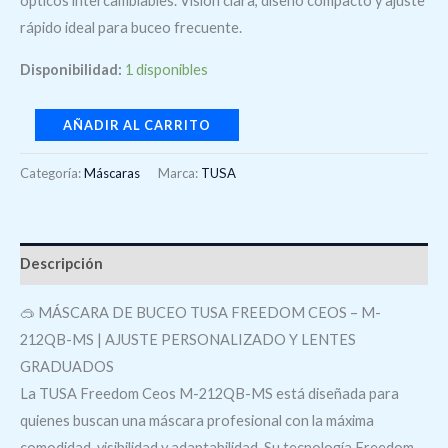
ópticos intercambiables. Visión clara, diseño compacto y ajuste
rápido ideal para buceo frecuente.
Disponibilidad:
1 disponibles
AÑADIR AL CARRITO
Categoría:
Máscaras
Marca:
TUSA
Descripción
🥽 MÁSCARA DE BUCEO TUSA FREEDOM CEOS – M-
212QB-MS | AJUSTE PERSONALIZADO Y LENTES
GRADUADOS
La TUSA Freedom Ceos M-212QB-MS está diseñada para
quienes buscan una máscara profesional con la máxima
comodidad, visibilidad y adaptabilidad. Su tecnología Freedom